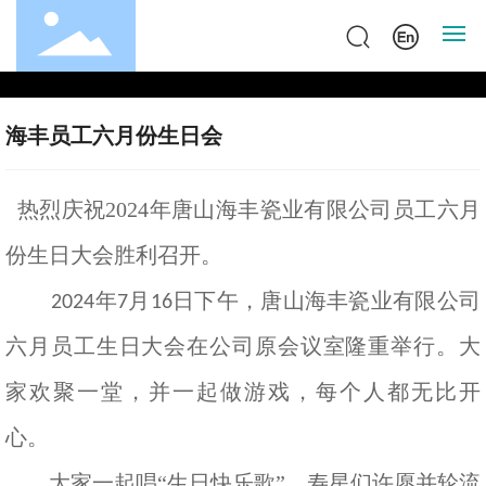
首页
海丰员工六月份生日会
关于海丰
热烈庆祝2024年唐山海丰瓷业有限公司员工六月
产品中心
份生日大会胜利召开。
新闻中心
年
月
日下午，唐山海丰瓷业有限公司
2024
7
16
联系我们
六月员工生日大会在公司原会议室隆重举行。大
家欢聚一堂，并一起做游戏，每个人都无比开
心。
大家一起唱
“生日快乐歌”，寿星们许愿并轮流